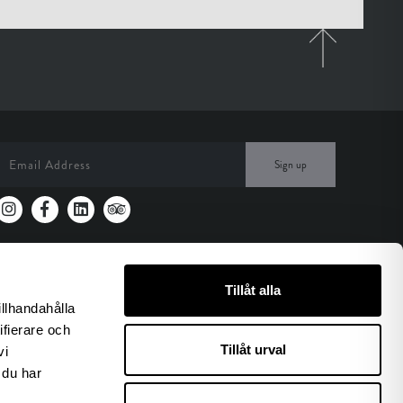
Sign up
Tillåt alla
illhandahålla
ifierare och
Tillåt urval
vi
 du har