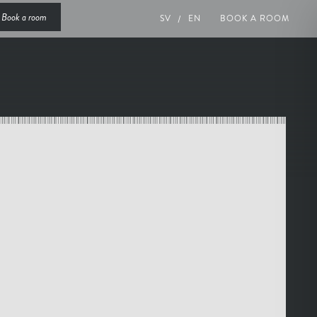
Book a room
SV
EN
BOOK A ROOM