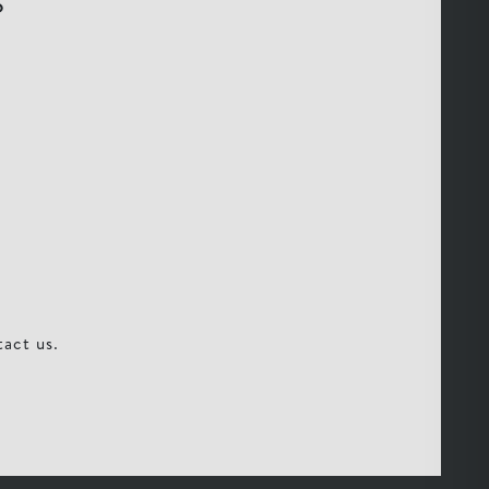
S
act us.