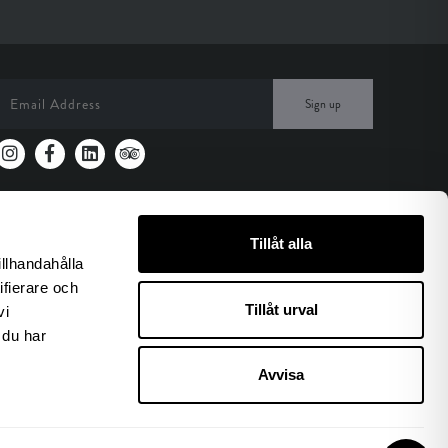
Sign up
Tillåt alla
illhandahålla
ifierare och
Tillåt urval
vi
 du har
Avvisa