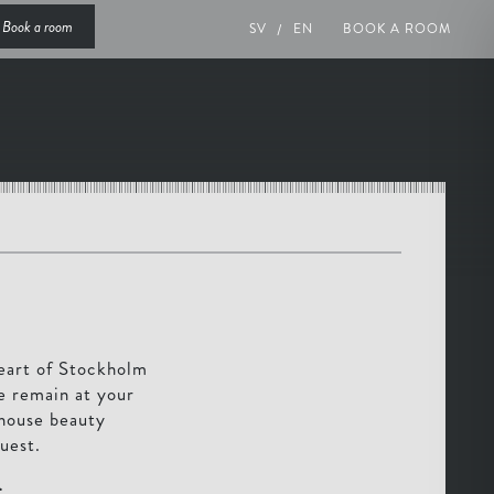
Book a room
SV
EN
BOOK A ROOM
heart of Stockholm
e remain at your
-house beauty
uest.