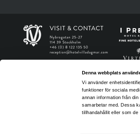
VISIT & CONTACT
Nybrogatan 25-27
114 39 Stockholm
+46 (0) 8 122 135 50
reception@hotelvilladagmar.com
Web Accessibility Statement
Denna webbplats använde
Manage Web Accessibility
Vi använder enhetsidentifie
funktioner för sociala medi
annan information från din
samarbetar med. Dessa kan
tillhandahållit eller som d