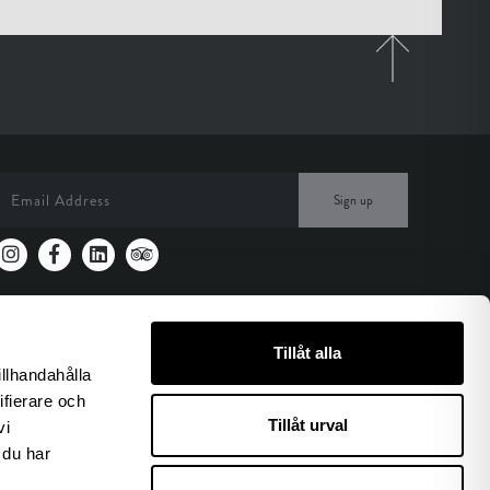
Sign up
Tillåt alla
illhandahålla
ifierare och
Tillåt urval
vi
 du har