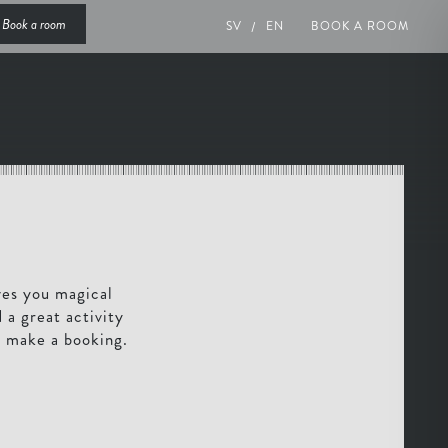
Book a room
SV
EN
BOOK A ROOM
ves you magical
 a great activity
u make a booking.