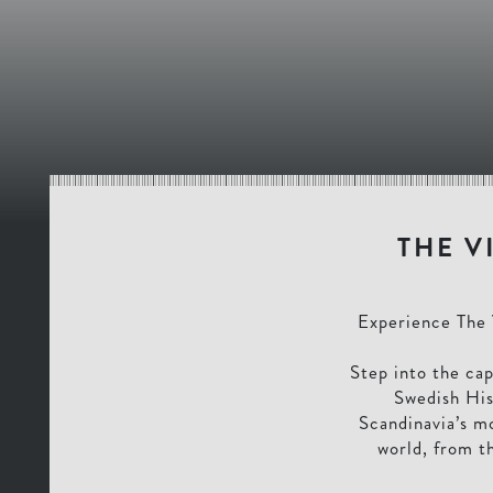
THE V
Experience The 
Step into the cap
Swedish His
Scandinavia’s mo
world, from t