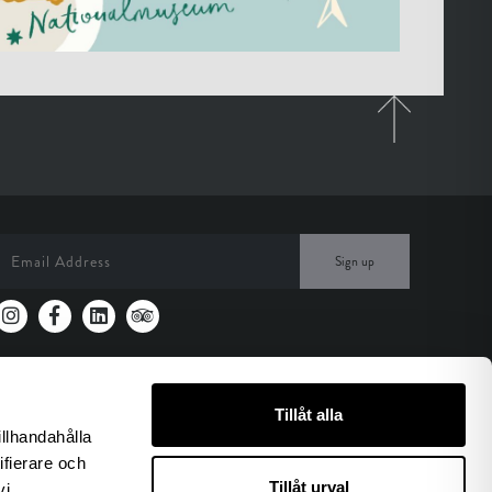
Sign up
Tillåt alla
illhandahålla
ifierare och
Tillåt urval
vi