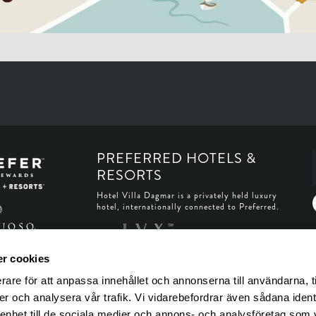
PREFERRED HOTELS &
RESORTS
Hotel Villa Dagmar is a privately held luxury
hotel, internationally connected to Preferred.
r cookies
rare för att anpassa innehållet och annonserna till användarna, t
er och analysera vår trafik. Vi vidarebefordrar även sådana ident
 enhet till de sociala medier och annons- och analysföretag som 