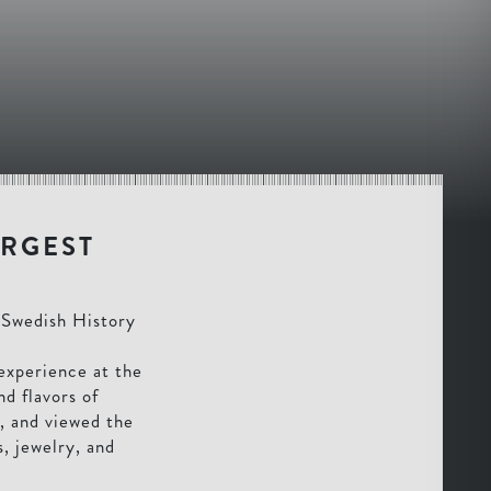
ARGEST
 Swedish History
 experience at the
d flavors of
d, and viewed the
, jewelry, and