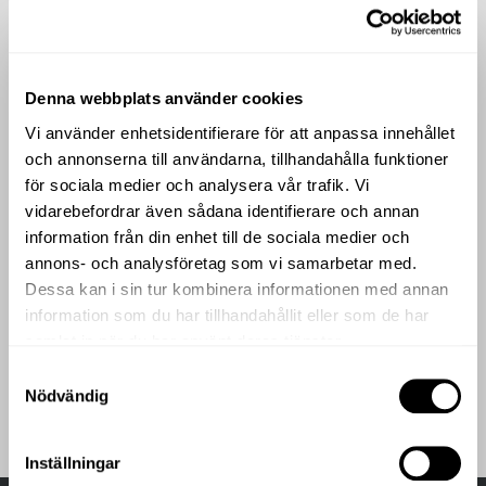
craftsmanship and unforgettable flavors await. Drawing
inspiration from the Mediterranean, our menu is crafted by
one of Sweden’s most acclaimed chefs, Niclas Jönsson.
The Garden Bar
Denna webbplats använder cookies
Vi använder enhetsidentifierare för att anpassa innehållet
och annonserna till användarna, tillhandahålla funktioner
för sociala medier och analysera vår trafik. Vi
vidarebefordrar även sådana identifierare och annan
information från din enhet till de sociala medier och
annons- och analysföretag som vi samarbetar med.
Dessa kan i sin tur kombinera informationen med annan
information som du har tillhandahållit eller som de har
samlat in när du har använt deras tjänster.
THE GARDEN BAR
Our beautiful courtyard The Garden Bar, with the
Samtyckesval
magnificent glass roof is a vibrant meeting place that gives
Nödvändig
the feeling of visiting someone’s unique city villa.
Inställningar