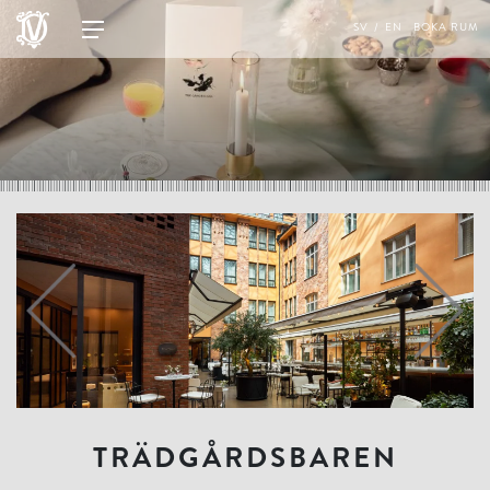
SV
EN
BOKA RUM
TRÄDGÅRDSBAREN