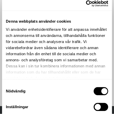
Menyn inspireras av Medelhavet och har fått sin prägel av en
av Sveriges mest prisade kockar, Niclas Jönsson.
Trädgårdsbaren
Denna webbplats använder cookies
Vi använder enhetsidentifierare för att anpassa innehållet
och annonserna till användarna, tillhandahålla funktioner
för sociala medier och analysera vår trafik. Vi
vidarebefordrar även sådana identifierare och annan
information från din enhet till de sociala medier och
annons- och analysföretag som vi samarbetar med.
Dessa kan i sin tur kombinera informationen med annan
information som du har tillhandahållit eller som de har
TRÄDGÅRDSBAREN
samlat in när du har använt deras tjänster.
Vår innergård med sitt magnifika glastak är en levande
mötesplats där du kan förvänta dig unika drinkar och härligt
Samtyckesval
mingel.
Nödvändig
Inställningar