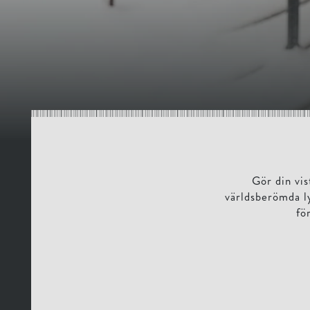
Gör din vi
världsberömda l
fö