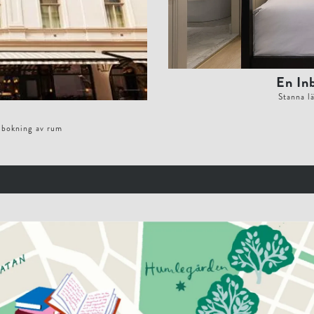
En In
Stanna l
d bokning av rum