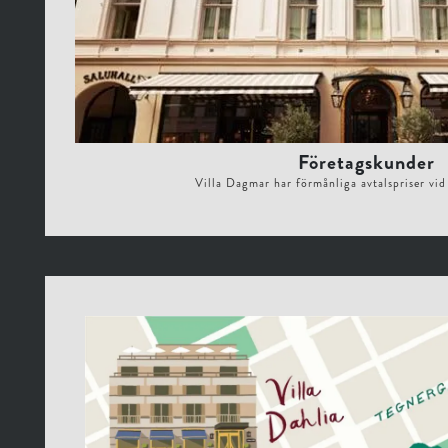
Företagskunder
Villa Dagmar har förmånliga avtalspriser vi