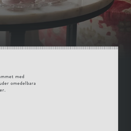
grammet med
juder omedelbara
er.