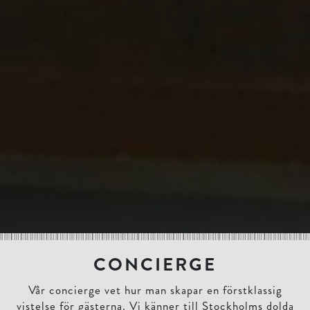
CONCIERGE
Vår concierge vet hur man skapar en förstklassig
vistelse för gästerna. Vi känner till Stockholms dolda