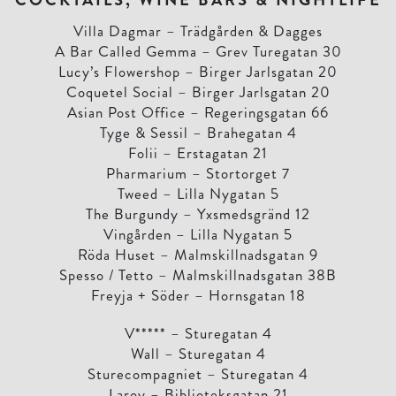
Villa Dagmar – Trädgården & Dagges
A Bar Called Gemma – Grev Turegatan 30
Lucy’s Flowershop – Birger Jarlsgatan 20
Coquetel Social – Birger Jarlsgatan 20
Asian Post Office – Regeringsgatan 66
Tyge & Sessil – Brahegatan 4
Folii – Erstagatan 21
Pharmarium – Stortorget 7
Tweed – Lilla Nygatan 5
The Burgundy – Yxsmedsgränd 12
Vingården – Lilla Nygatan 5
Röda Huset – Malmskillnadsgatan 9
Spesso / Tetto – Malmskillnadsgatan 38B
Freyja + Söder – Hornsgatan 18
V***** – Sturegatan 4
Wall – Sturegatan 4
Sturecompagniet – Sturegatan 4
Laroy – Biblioteksgatan 21