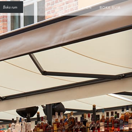
Boka rum
SV
EN
BOKA RUM