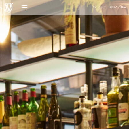
SV
EN
BOKA RUM