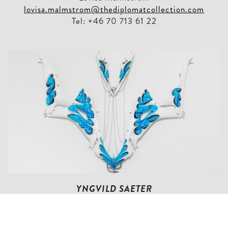
lovisa.malmstrom@thediplomatcollection.com
Tel: +46 70 713 61 22
YNGVILD SAETER
Ered Luin (Altar XXVI), 2022
Mixed Media
165 x 187 x 22 cm