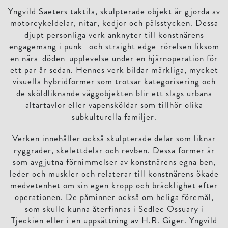
Yngvild Saeters taktila, skulpterade objekt är gjorda av
motorcykeldelar, nitar, kedjor och pälsstycken. Dessa
djupt personliga verk anknyter till konstnärens
engagemang i punk- och straight edge-rörelsen liksom
en nära-döden-upplevelse under en hjärnoperation för
ett par år sedan. Hennes verk bildar märkliga, mycket
visuella hybridformer som trotsar kategorisering och
de sköldliknande väggobjekten blir ett slags urbana
altartavlor eller vapensköldar som tillhör olika
subkulturella familjer.
Verken innehåller också skulpterade delar som liknar
ryggrader, skelettdelar och revben. Dessa former är
som avgjutna förnimmelser av konstnärens egna ben,
leder och muskler och relaterar till konstnärens ökade
medvetenhet om sin egen kropp och bräcklighet efter
operationen. De påminner också om heliga föremål,
som skulle kunna återfinnas i Sedlec Ossuary i
Tjeckien eller i en uppsättning av H.R. Giger. Yngvild