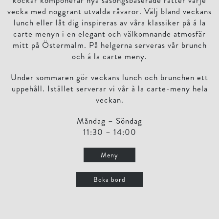
kockar komponerar nya säsongsbaserade rätter varje
vecka med noggrant utvalda råvaror. Välj bland veckans
lunch eller låt dig inspireras av våra klassiker på á la
carte menyn i en elegant och välkomnande atmosfär
mitt på Östermalm. På helgerna serveras vår brunch
och á la carte meny.
Under sommaren gör veckans lunch och brunchen ett
uppehåll. Istället serverar vi vår à la carte-meny hela
veckan.
Måndag – Söndag
11:30 – 14:00
Meny
Boka bord