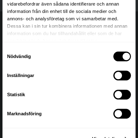
vidarebefordrar även sådana identifierare och annan
information från din enhet till de sociala medier och
annons- och analysföretag som vi samarbetar med.
Dessa kan i sin tur kombinera informationen med annan
information som du har tillhandahållit eller som de har
samlat in när du har använt deras tjänster.
Samtyckesval
Nödvändig
BESÖK & KONTAKT
Nybrogatan 25-27
114 39 Stockholm
Inställningar
+46 (0) 8 122 135 50
reception@hotelvilladagmar.com
Statistik
Tillgänglighetsredogörelse
Hantera webbtillgänglighet
Marknadsföring