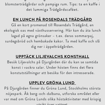
Tips: ta en kaffe i
blomsterträdgårdar och pampiga rum.
det lummiga Trädgårdscaféet.
EN LUNCH PÅ ROSENDALS TRÄDGÅRD
Rosendals Trädgård
Gå en kort promenad till
, en
ekologisk oas med växthusservering. Här kan du äta lunch
lagad på egna grönsaker – t.ex. deras sommarpaj,
surdegsbröd och hembakade kakor. Ta med kaffe och slå
dig ner i äppelträdgården.
UPPTÄCK LILJEVALCHS KONSTHALL
Besök Liljevalchs på Djurgården där du kan se samtida
konst i vackra salar. Under hösten finns det flera
konstutställningar att besöka för den intresserade.
UPPLEV GRÖNA LUND
På Djurgården finner du Gröna Lund, Stockholms största
nöjespark. Åk berg-och-dalbana, utforska området eller
var med om Gröna Lunds olika höstaktiviteter med krispig
utsikt över vattnet.